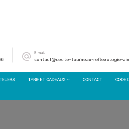
E-mail
66
contact@cecile-tourneau-reflexologie-ain
TELIERS
TARIF ET CADEAUX
CONTACT
CODE 