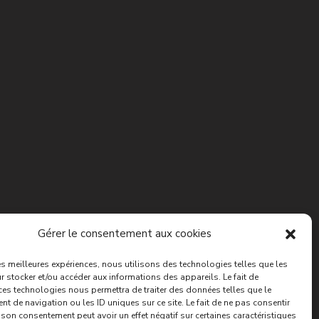
Gérer le consentement aux cookies
les meilleures expériences, nous utilisons des technologies telles que les
 stocker et/ou accéder aux informations des appareils. Le fait de
ces technologies nous permettra de traiter des données telles que le
 de navigation ou les ID uniques sur ce site. Le fait de ne pas consentir
r son consentement peut avoir un effet négatif sur certaines caractéristiques