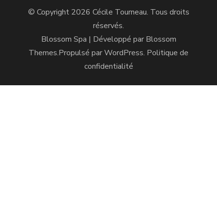
© Copyright 2026
Cécile Tourneau
. Tous droits
réservés.
Blossom Spa | Développé par
Blossom
Themes
.Propulsé par
WordPress
.
Politique de
confidentialité