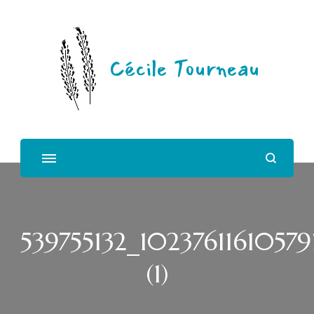
Cécile Tourneau
539755132_102376116105
(1)