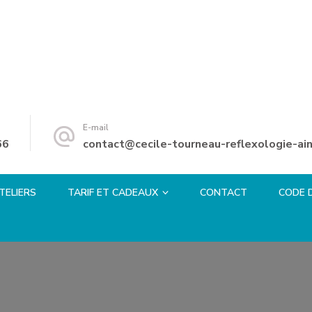
E-mail
66
contact@cecile-tourneau-reflexologie-ain
TELIERS
TARIF ET CADEAUX
CONTACT
CODE 