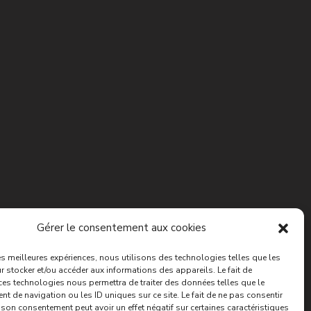
Gérer le consentement aux cookies
les meilleures expériences, nous utilisons des technologies telles que les
 stocker et/ou accéder aux informations des appareils. Le fait de
ces technologies nous permettra de traiter des données telles que le
 de navigation ou les ID uniques sur ce site. Le fait de ne pas consentir
r son consentement peut avoir un effet négatif sur certaines caractéristiques