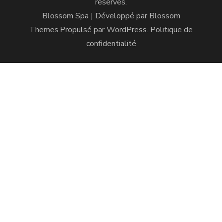
réservés.
Blossom Spa | Développé par
Blossom
Themes
.Propulsé par
WordPress
.
Politique de
confidentialité