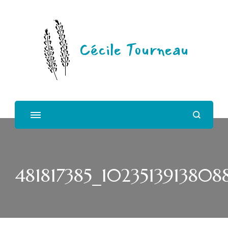
Cécile Tourneau
481817385_1023513913808