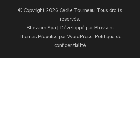
© Copyright 2026
Cécile Tourneau
. Tous droits
réservés.
Blossom Spa | Développé par
Blossom
Themes
.Propulsé par
WordPress
.
Politique de
confidentialité