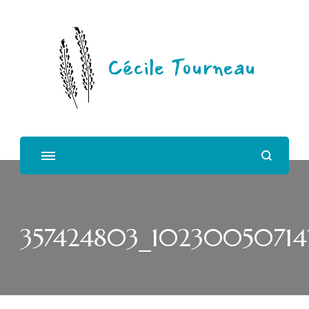
Cécile Tourneau
357424803_10230050714