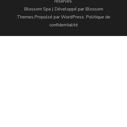
réservés.
Blossom Spa | Développé par
Blossom
Themes
.Propulsé par
WordPress
.
Politique de
confidentialité