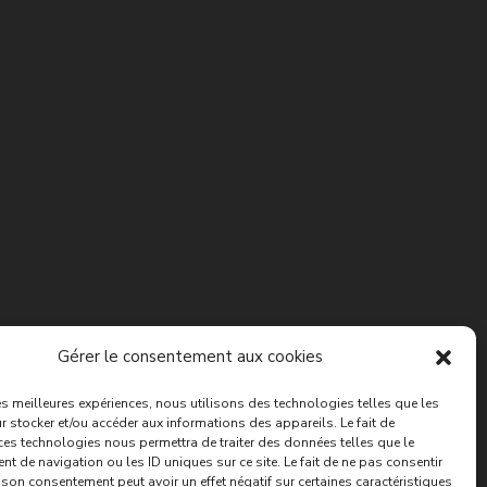
Gérer le consentement aux cookies
les meilleures expériences, nous utilisons des technologies telles que les
 stocker et/ou accéder aux informations des appareils. Le fait de
ces technologies nous permettra de traiter des données telles que le
 de navigation ou les ID uniques sur ce site. Le fait de ne pas consentir
r son consentement peut avoir un effet négatif sur certaines caractéristiques