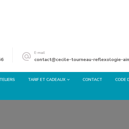
E-mail
66
contact@cecile-tourneau-reflexologie-ain
TELIERS
TARIF ET CADEAUX
CONTACT
CODE 