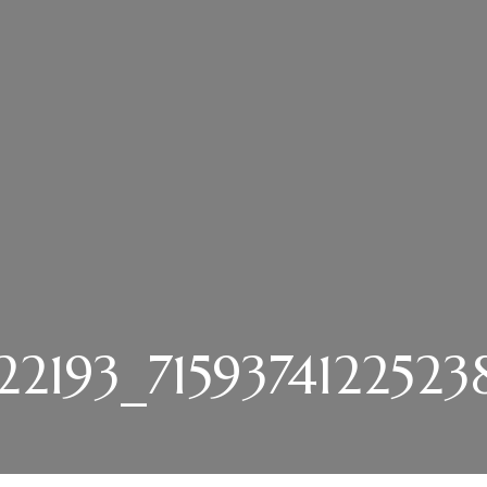
2193_7159374122523