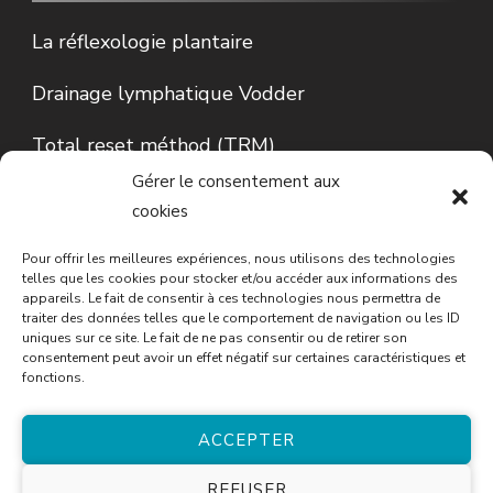
La réflexologie plantaire
Drainage lymphatique Vodder
Total reset méthod (TRM)
Gérer le consentement aux
Lecture d’Iris…
cookies
Conseils en phytothérapie
Pour offrir les meilleures expériences, nous utilisons des technologies
telles que les cookies pour stocker et/ou accéder aux informations des
appareils. Le fait de consentir à ces technologies nous permettra de
traiter des données telles que le comportement de navigation ou les ID
uniques sur ce site. Le fait de ne pas consentir ou de retirer son
consentement peut avoir un effet négatif sur certaines caractéristiques et
fonctions.
ACCEPTER
© Copyright 2026
Cécile Tourneau
. Tous droits
REFUSER
réservés.