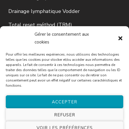
Drainage lymphatique Vodder
Total reset méthod (TRM)
Gérer le consentement aux
Lecture d’Iris…
cookies
Conseils en phytothérapie
Pour offrir les meilleures expériences, nous utilisons des technologies
telles que les cookies pour stocker et/ou accéder aux informations des
appareils. Le fait de consentir à ces technologies nous permettra de
traiter des données telles que le comportement de navigation ou les ID
uniques sur ce site. Le fait de ne pas consentir ou de retirer son
consentement peut avoir un effet négatif sur certaines caractéristiques et
fonctions.
ACCEPTER
© Copyright 2026
Cécile Tourneau
. Tous droits
REFUSER
réservés.
Blossom Spa | Développé par
Blossom
VOIR LES PRÉFÉRENCES