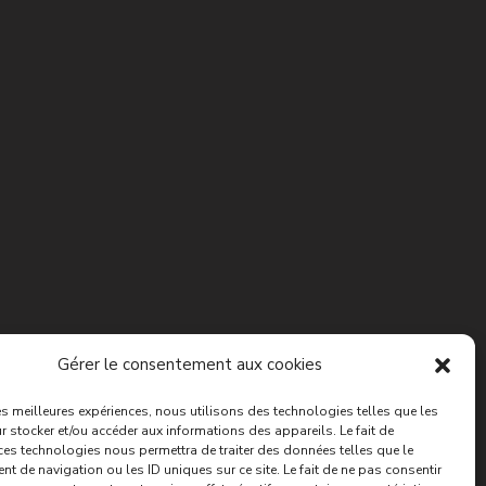
Gérer le consentement aux cookies
les meilleures expériences, nous utilisons des technologies telles que les
 stocker et/ou accéder aux informations des appareils. Le fait de
ces technologies nous permettra de traiter des données telles que le
 de navigation ou les ID uniques sur ce site. Le fait de ne pas consentir