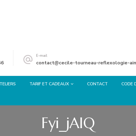
E-mail
66
contact@cecile-tourneau-reflexologie-ain
TELIERS
TARIF ET CADEAUX
CONTACT
CODE 
Fyi_jAIQ