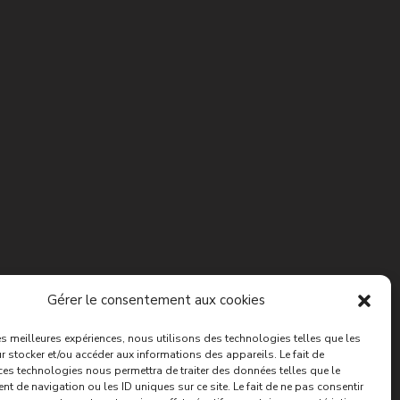
Gérer le consentement aux cookies
les meilleures expériences, nous utilisons des technologies telles que les
 stocker et/ou accéder aux informations des appareils. Le fait de
ces technologies nous permettra de traiter des données telles que le
 de navigation ou les ID uniques sur ce site. Le fait de ne pas consentir