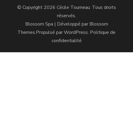
© Copyright 2026
Cécile Tourneau
. Tous droits
réservés.
Blossom Spa | Développé par
Blossom
Themes
.Propulsé par
WordPress
.
Politique de
confidentialité