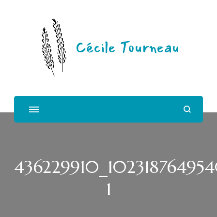
Cécile Tourneau
436229910_10231876495
1