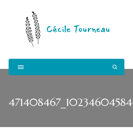
Cécile Tourneau
471408467_10234604584