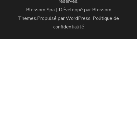
réservés.
Blossom Spa | Développé par
Blossom
Themes
.Propulsé par
WordPress
.
Politique de
confidentialité