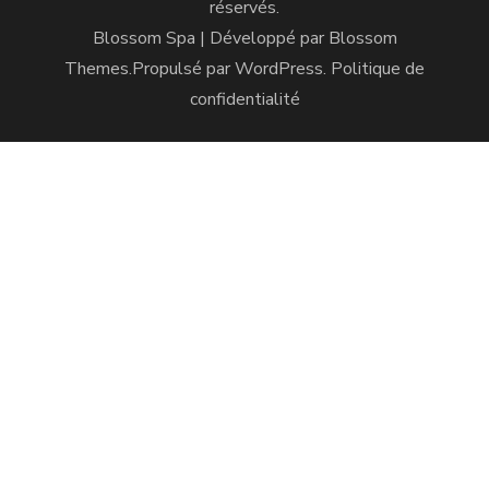
réservés.
Blossom Spa | Développé par
Blossom
Themes
.Propulsé par
WordPress
.
Politique de
confidentialité