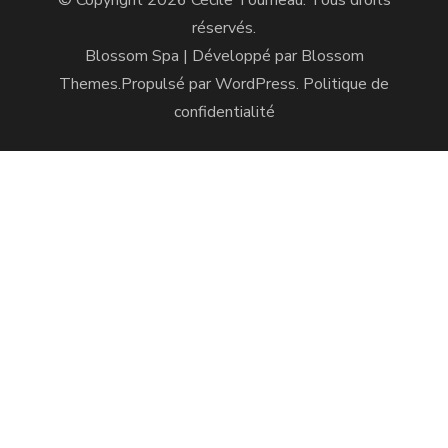
© Copyright 2026
Cécile Tourneau
. Tous droits
réservés.
Blossom Spa | Développé par
Blossom
Themes
.Propulsé par
WordPress
.
Politique de
confidentialité