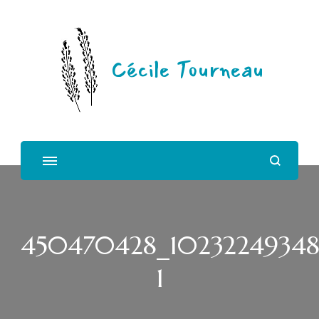
Cécile Tourneau
450470428_102322493481
1