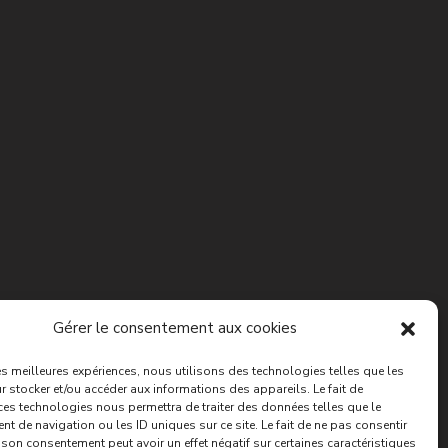
Gérer le consentement aux cookies
les meilleures expériences, nous utilisons des technologies telles que les
 stocker et/ou accéder aux informations des appareils. Le fait de
ces technologies nous permettra de traiter des données telles que le
 de navigation ou les ID uniques sur ce site. Le fait de ne pas consentir
r son consentement peut avoir un effet négatif sur certaines caractéristiques