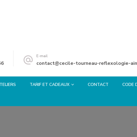
E-mail
66
contact@cecile-tourneau-reflexologie-ain
TELIERS
TARIF ET CADEAUX
CONTACT
CODE 