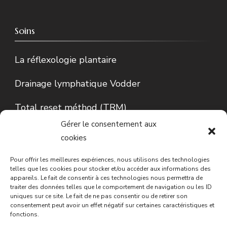
Soins
La réflexologie plantaire
Drainage lymphatique Vodder
Total reset méthod (TRM)
Gérer le consentement aux
Lecture d’Iris…
cookies
Conseils en phytothérapie
Pour offrir les meilleures expériences, nous utilisons des technologies
telles que les cookies pour stocker et/ou accéder aux informations des
appareils. Le fait de consentir à ces technologies nous permettra de
traiter des données telles que le comportement de navigation ou les ID
uniques sur ce site. Le fait de ne pas consentir ou de retirer son
consentement peut avoir un effet négatif sur certaines caractéristiques et
fonctions.