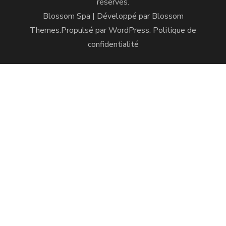
réservés.
Blossom Spa | Développé par
Blossom
Themes
.Propulsé par
WordPress
.
Politique de
confidentialité