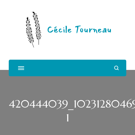
Cécile Tourneau
420444039_10231280469
1