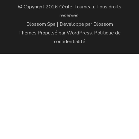
© Copyright 2026
Cécile Tourneau
. Tous droits
réservés.
Blossom Spa | Développé par
Blossom
Themes
.Propulsé par
WordPress
.
Politique de
confidentialité