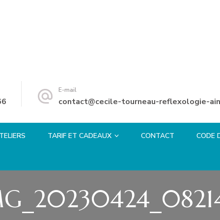
E-mail
66
contact@cecile-tourneau-reflexologie-ain
TELIERS
TARIF ET CADEAUX
CONTACT
CODE 
MG_20230424_0821