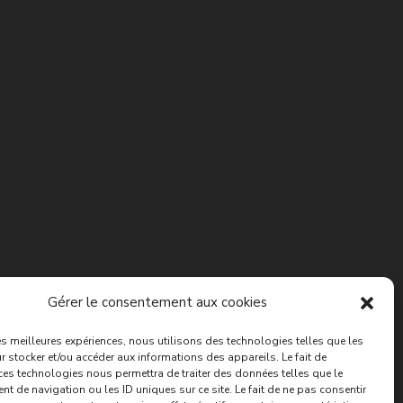
Gérer le consentement aux cookies
les meilleures expériences, nous utilisons des technologies telles que les
 stocker et/ou accéder aux informations des appareils. Le fait de
ces technologies nous permettra de traiter des données telles que le
 de navigation ou les ID uniques sur ce site. Le fait de ne pas consentir