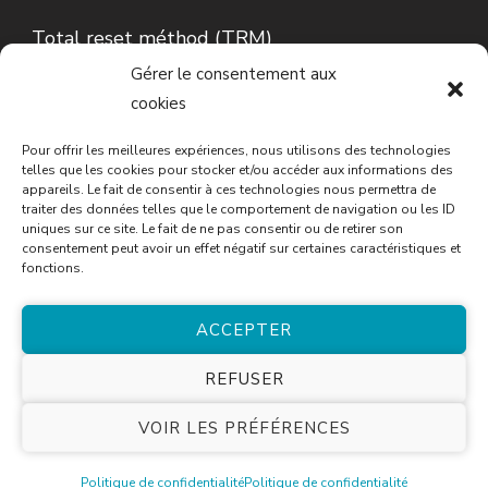
Total reset méthod (TRM)
Gérer le consentement aux
Lecture d’Iris…
cookies
Conseils en phytothérapie
Pour offrir les meilleures expériences, nous utilisons des technologies
telles que les cookies pour stocker et/ou accéder aux informations des
appareils. Le fait de consentir à ces technologies nous permettra de
traiter des données telles que le comportement de navigation ou les ID
uniques sur ce site. Le fait de ne pas consentir ou de retirer son
consentement peut avoir un effet négatif sur certaines caractéristiques et
fonctions.
ACCEPTER
© Copyright 2026
Cécile Tourneau
. Tous droits
REFUSER
réservés.
Blossom Spa | Développé par
Blossom
VOIR LES PRÉFÉRENCES
Themes
.Propulsé par
WordPress
.
Politique de
confidentialité
Politique de confidentialité
Politique de confidentialité