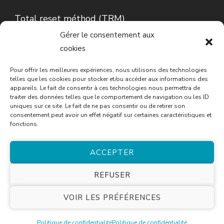
Total reset méthod (TRM)
Gérer le consentement aux
Lecture d’Iris…
cookies
Conseils en phytothérapie
Pour offrir les meilleures expériences, nous utilisons des technologies
telles que les cookies pour stocker et/ou accéder aux informations des
appareils. Le fait de consentir à ces technologies nous permettra de
traiter des données telles que le comportement de navigation ou les ID
uniques sur ce site. Le fait de ne pas consentir ou de retirer son
consentement peut avoir un effet négatif sur certaines caractéristiques et
fonctions.
ACCEPTER
© Copyright 2026
Cécile Tourneau
. Tous droits
REFUSER
réservés.
Blossom Spa | Développé par
Blossom
VOIR LES PRÉFÉRENCES
Themes
.Propulsé par
WordPress
.
Politique de
confidentialité
Politique de confidentialité
Politique de confidentialité