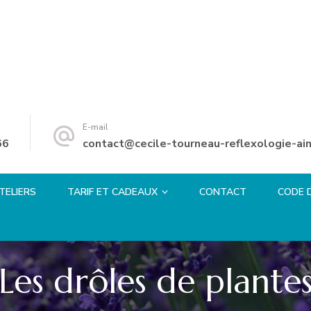
E-mail
66
contact@cecile-tourneau-reflexologie-ain
TELIERS
TARIF ET CADEAUX
CONTACT
CODE 
Les drôles de plante