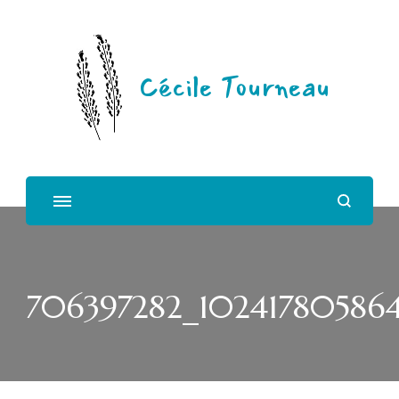
Cécile Tourneau
706397282_10241780586