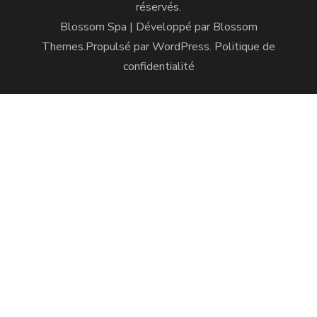
réservés.
Blossom Spa | Développé par
Blossom
Themes
.Propulsé par
WordPress
.
Politique de
confidentialité