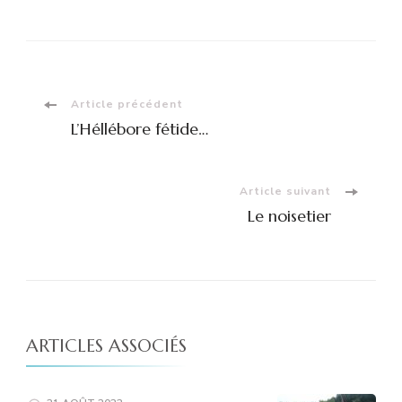
Navigation
Article précédent
L’Héllébore fétide…
d'article
Article suivant
Le noisetier
ARTICLES ASSOCIÉS