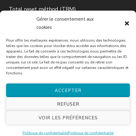
Total reset méthod (TRM)
Gérer le consentement aux
Lecture d’Iris…
cookies
Conseils en phytothérapie
Pour offrir les meilleures expériences, nous utilisons des technologies
telles que les cookies pour stocker et/ou accéder aux informations des
appareils. Le fait de consentir à ces technologies nous permettra de
traiter des données telles que le comportement de navigation ou les ID
uniques sur ce site. Le fait de ne pas consentir ou de retirer son
consentement peut avoir un effet négatif sur certaines caractéristiques et
fonctions.
ACCEPTER
© Copyright 2026
Cécile Tourneau
. Tous droits
REFUSER
réservés.
Blossom Spa | Développé par
Blossom
VOIR LES PRÉFÉRENCES
Themes
.Propulsé par
WordPress
.
Politique de
confidentialité
Politique de confidentialité
Politique de confidentialité