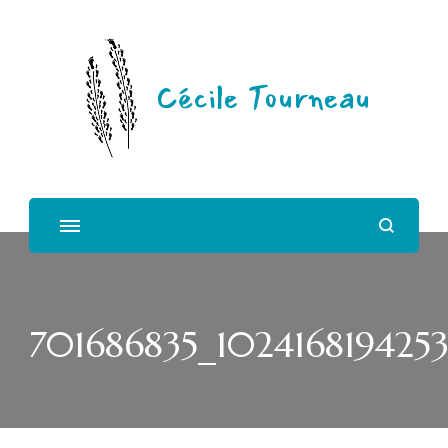
Cécile Tourneau
701686835_102416819425