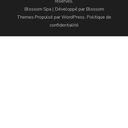
réservés.
Blossom Spa | Développé par
Blossom
Themes
.Propulsé par
WordPress
.
Politique de
confidentialité