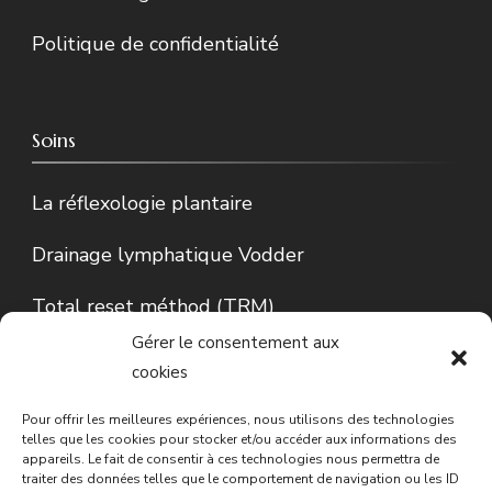
Politique de confidentialité
Soins
La réflexologie plantaire
Drainage lymphatique Vodder
Total reset méthod (TRM)
Gérer le consentement aux
Lecture d’Iris…
cookies
Conseils en phytothérapie
Pour offrir les meilleures expériences, nous utilisons des technologies
telles que les cookies pour stocker et/ou accéder aux informations des
appareils. Le fait de consentir à ces technologies nous permettra de
traiter des données telles que le comportement de navigation ou les ID