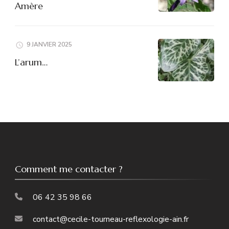
Amère
9 JANVIER 2025
L’arum…
Comment me contacter ?
06 42 35 98 66
contact@cecile-tourneau-reflexologie-ain.fr