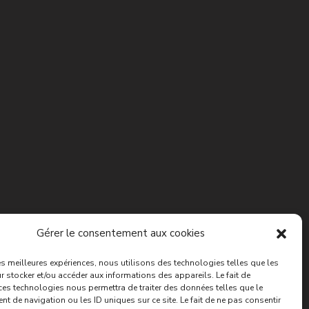
Gérer le consentement aux cookies
les meilleures expériences, nous utilisons des technologies telles que les
 stocker et/ou accéder aux informations des appareils. Le fait de
ces technologies nous permettra de traiter des données telles que le
 de navigation ou les ID uniques sur ce site. Le fait de ne pas consentir