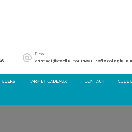
E-mail
66
contact@cecile-tourneau-reflexologie-ain
TELIERS
TARIF ET CADEAUX
CONTACT
CODE 