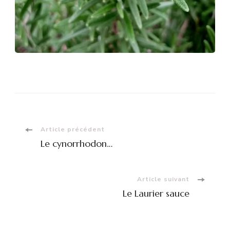
Navigation
Article précédent
Le cynorrhodon…
d'article
Article suivant
Le Laurier sauce