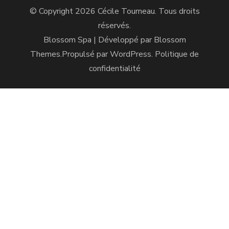
© Copyright 2026
Cécile Tourneau
. Tous droits
réservés.
Blossom Spa | Développé par
Blossom
Themes
.Propulsé par
WordPress
.
Politique de
confidentialité