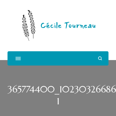
Cécile Tourneau
365774400_10230326686
1